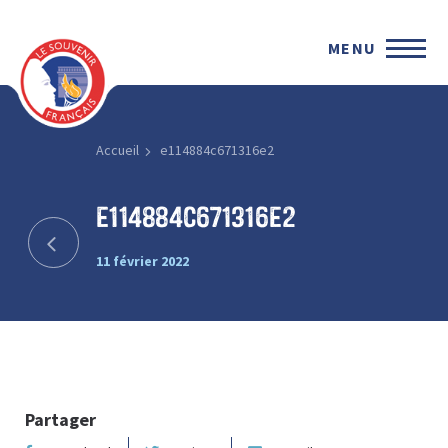
MENU
Accueil
e114884c671316e2
e114884c671316e2
11 février 2022
Partager