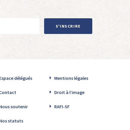
S'INSCRIRE
Espace délégués
Mentions légales
Contact
Droit à l’image
Nous soutenir
RAFI-SF
Nos statuts