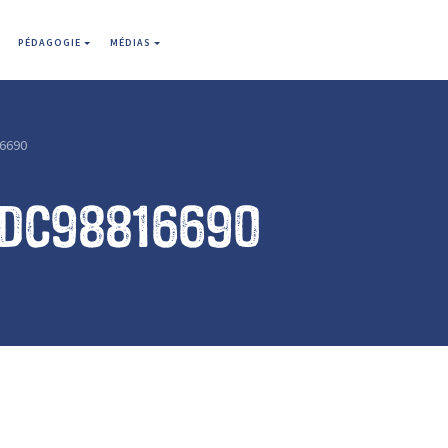
PÉDAGOGIE
MÉDIAS
6690
4dc98816690