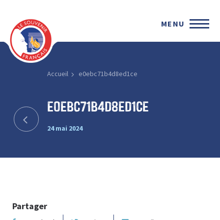
MENU
Accueil
e0ebc71b4d8ed1ce
e0ebc71b4d8ed1ce
24 mai 2024
Partager