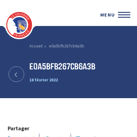
MENU
Accueil
e0a5bfb267cb6a3b
e0a5bfb267cb6a3b
18 février 2022
Partager