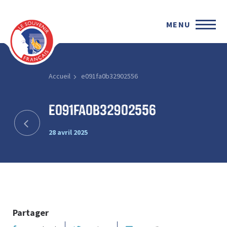
MENU
Accueil
e091fa0b32902556
e091fa0b32902556
28 avril 2025
Partager