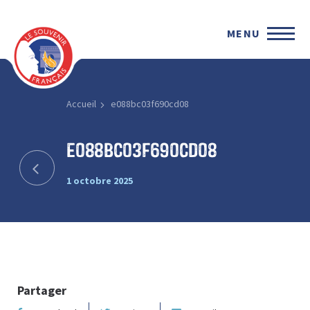
MENU
Accueil
e088bc03f690cd08
e088bc03f690cd08
1 octobre 2025
Partager