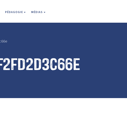
PÉDAGOGIE
MÉDIAS
c66e
f2fd2d3c66e