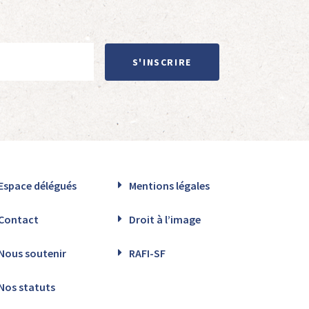
S'INSCRIRE
Espace délégués
Mentions légales
Contact
Droit à l’image
Nous soutenir
RAFI-SF
Nos statuts