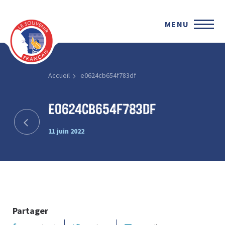
MENU
Accueil
e0624cb654f783df
e0624cb654f783df
11 juin 2022
Partager