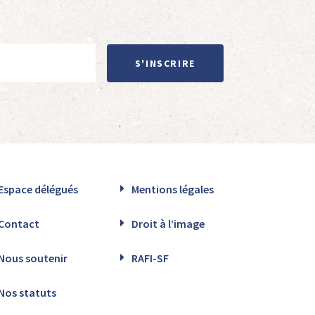
S'INSCRIRE
Espace délégués
Mentions légales
Contact
Droit à l’image
Nous soutenir
RAFI-SF
Nos statuts