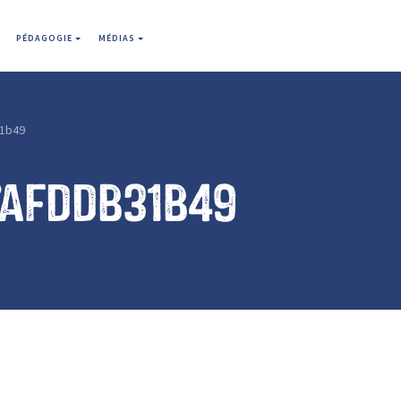
PÉDAGOGIE
MÉDIAS
1b49
7afddb31b49