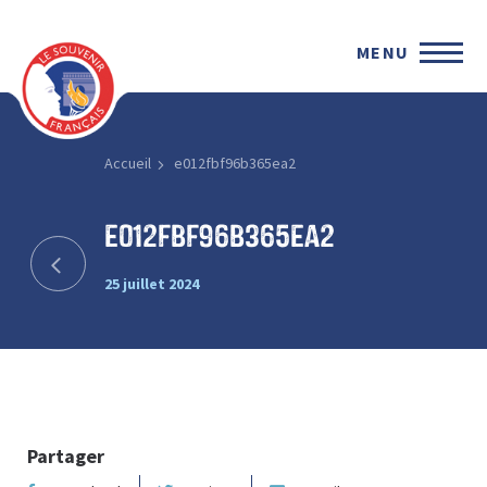
MENU
Accueil
e012fbf96b365ea2
e012fbf96b365ea2
25 juillet 2024
Partager