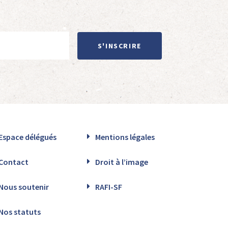
S'INSCRIRE
Espace délégués
Mentions légales
Contact
Droit à l’image
Nous soutenir
RAFI-SF
Nos statuts