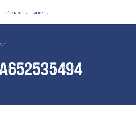
PÉDAGOGIE
MÉDIAS
494
7a652535494