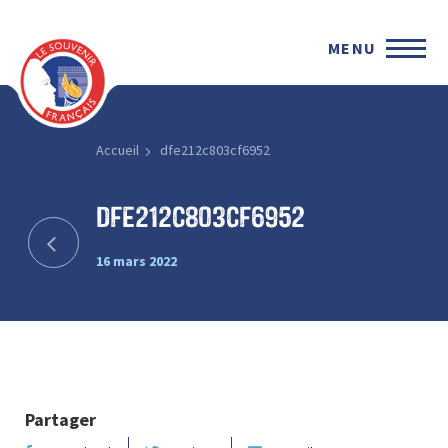
MENU
Accueil
dfe212c803cf6952
dfe212c803cf6952
16 mars 2022
Partager