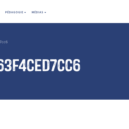
PÉDAGOGIE
MÉDIAS
7cc6
63f4ced7cc6