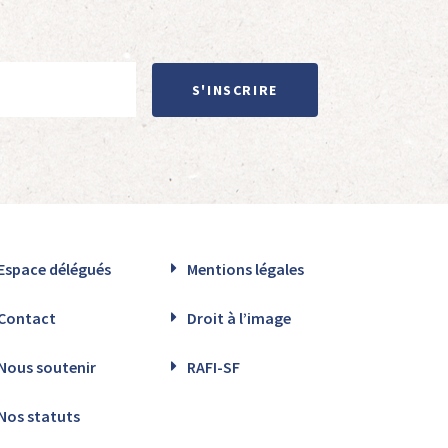
S'INSCRIRE
Espace délégués
Mentions légales
Contact
Droit à l’image
Nous soutenir
RAFI-SF
Nos statuts