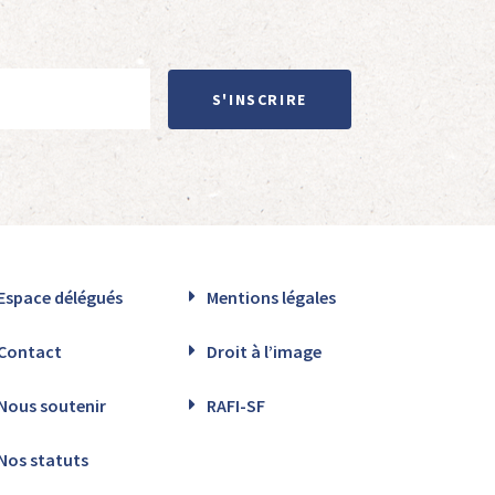
S'INSCRIRE
Espace délégués
Mentions légales
Contact
Droit à l’image
Nous soutenir
RAFI-SF
Nos statuts