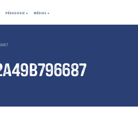
PÉDAGOGIE
MÉDIAS
6687
2a49b796687