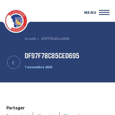
MENU
Accueil
df97f78c85ced695
df97f78c85ced695
7 novembre 2023
Partager