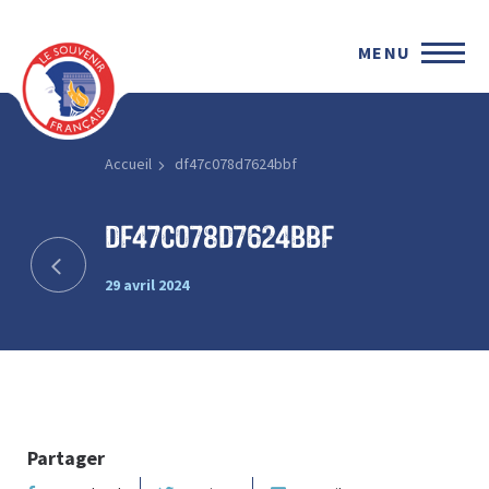
MENU
Accueil
df47c078d7624bbf
df47c078d7624bbf
29 avril 2024
Partager