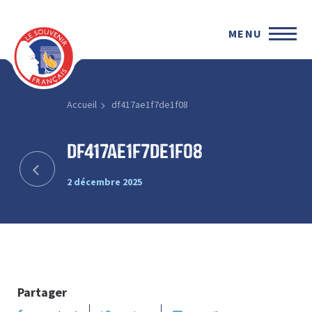
MENU
Accueil
df417ae1f7de1f08
df417ae1f7de1f08
2 décembre 2025
Partager