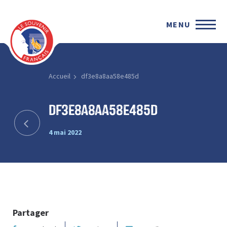
MENU
Accueil
df3e8a8aa58e485d
df3e8a8aa58e485d
4 mai 2022
Partager