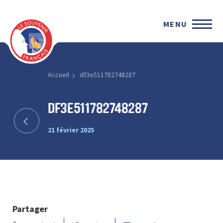
MENU
Accueil
df3e511782748287
df3e511782748287
21 février 2025
Partager