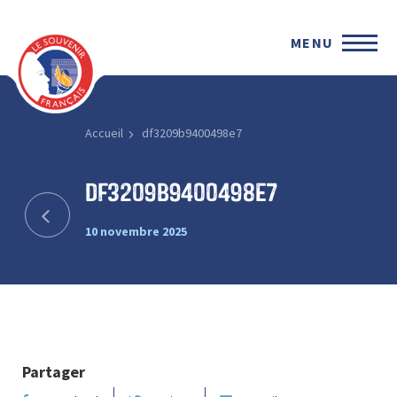
MENU
Accueil
df3209b9400498e7
df3209b9400498e7
10 novembre 2025
Partager