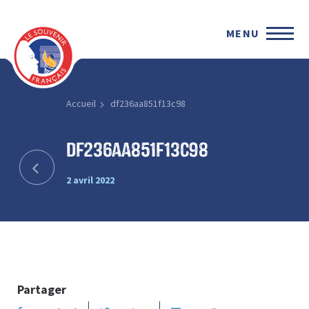
MENU
Accueil
df236aa851f13c98
df236aa851f13c98
2 avril 2022
Partager