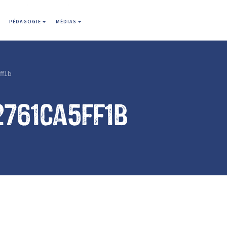
PÉDAGOGIE
MÉDIAS
ff1b
2761ca5ff1b