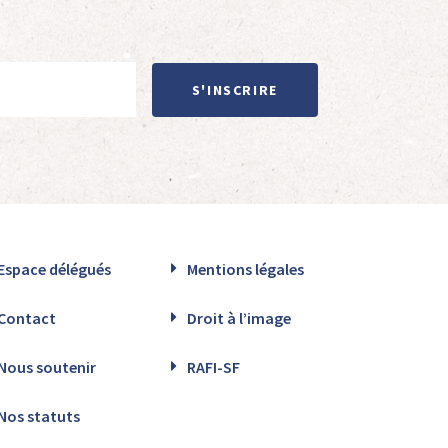
S'INSCRIRE
Espace délégués
Mentions légales
Contact
Droit à l’image
Nous soutenir
RAFI-SF
Nos statuts