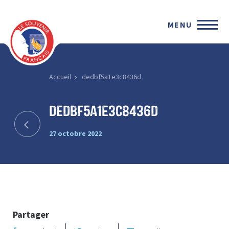
MENU
Accueil
dedbf5a1e3c8436d
dedbf5a1e3c8436d
27 octobre 2022
Partager