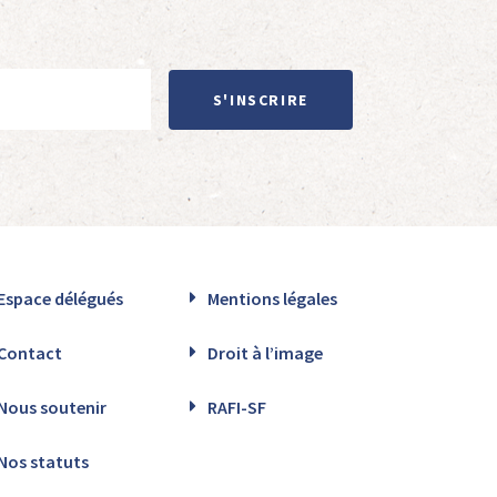
S'INSCRIRE
Espace délégués
Mentions légales
Contact
Droit à l’image
Nous soutenir
RAFI-SF
Nos statuts