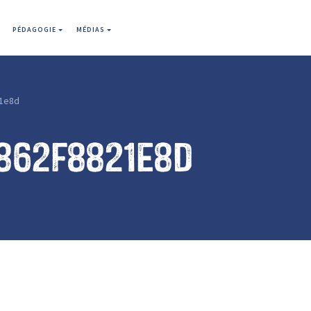
PÉDAGOGIE
MÉDIAS
1e8d
862f8821e8d