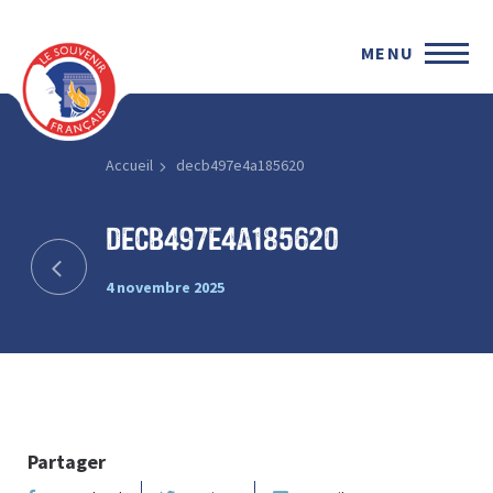
MENU
Accueil
decb497e4a185620
decb497e4a185620
4 novembre 2025
Partager