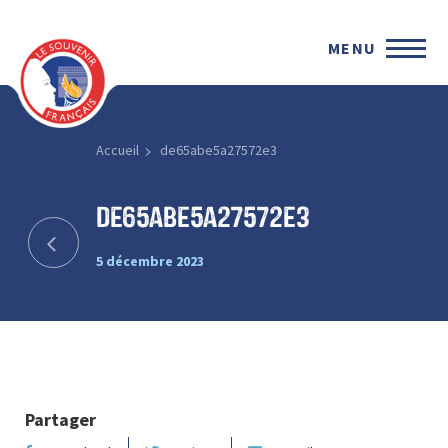
MENU
Accueil
de65abe5a27572e3
de65abe5a27572e3
5 décembre 2023
Partager