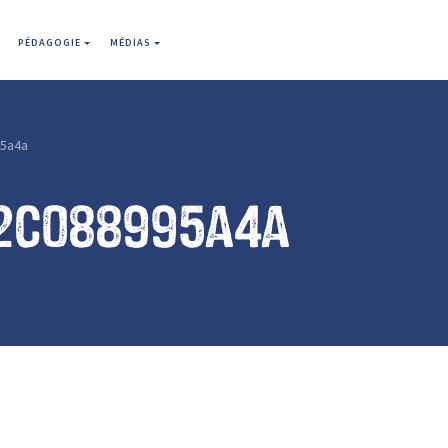
PÉDAGOGIE
MÉDIAS
5a4a
2c088995a4a