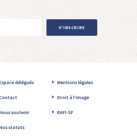
S'INSCRIRE
Espace délégués
Mentions légales
Contact
Droit à l’image
Nous soutenir
RAFI-SF
Nos statuts