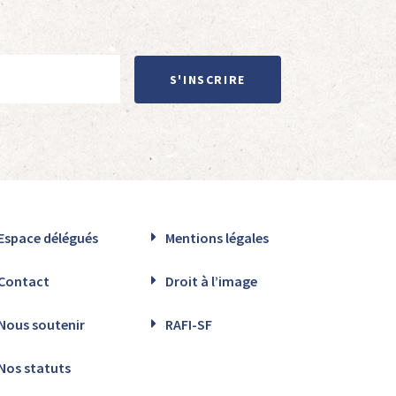
S'INSCRIRE
Espace délégués
Mentions légales
Contact
Droit à l’image
Nous soutenir
RAFI-SF
Nos statuts