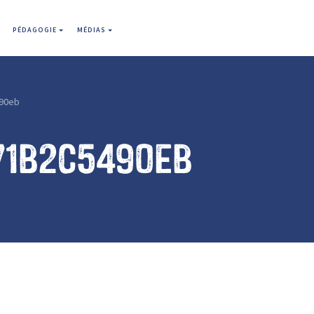
PÉDAGOGIE
MÉDIAS
90eb
71b2c5490eb