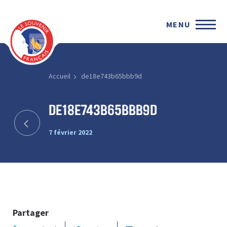
MENU
Accueil
de18e743b65bbb9d
de18e743b65bbb9d
7 février 2022
Partager