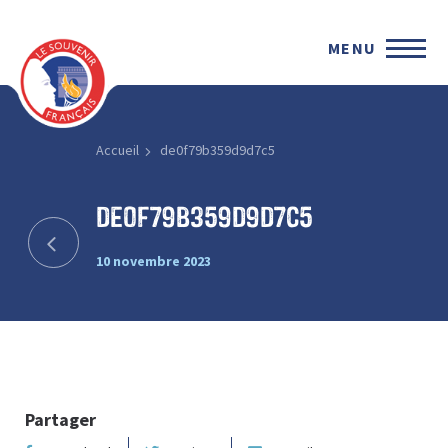
MENU
Accueil
de0f79b359d9d7c5
de0f79b359d9d7c5
10 novembre 2023
Partager