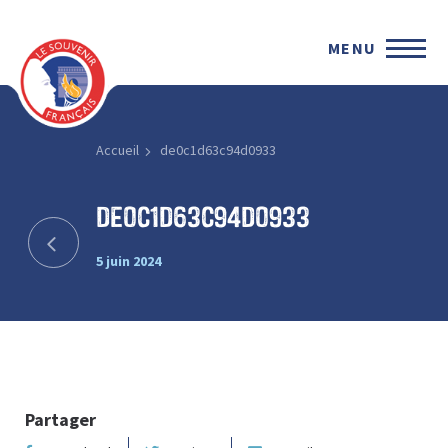
MENU
Accueil
de0c1d63c94d0933
de0c1d63c94d0933
5 juin 2024
Partager