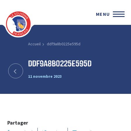
MENU
Accueil
ddf9a8b0225e595d
ddf9a8b0225e595d
11 novembre 2023
Partager