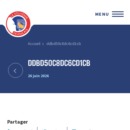
MENU
Accueil
ddbd50c8dc6cd1cb
ddbd50c8dc6cd1cb
26 juin 2026
Partager