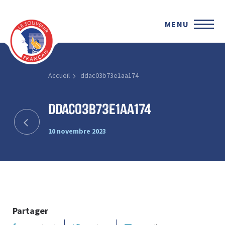
MENU
Accueil
ddac03b73e1aa174
ddac03b73e1aa174
10 novembre 2023
Partager