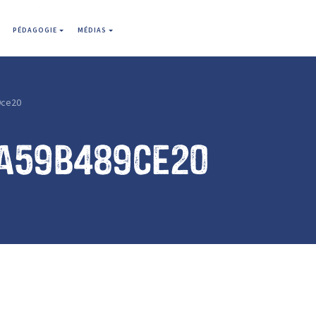
PÉDAGOGIE
MÉDIAS
9ce20
a59b489ce20