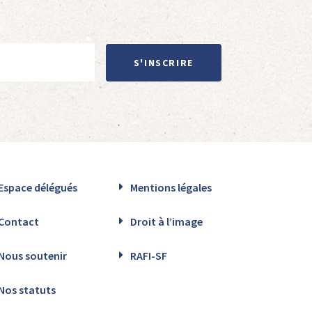
S'INSCRIRE
Espace délégués
Mentions légales
Contact
Droit à l’image
Nous soutenir
RAFI-SF
Nos statuts