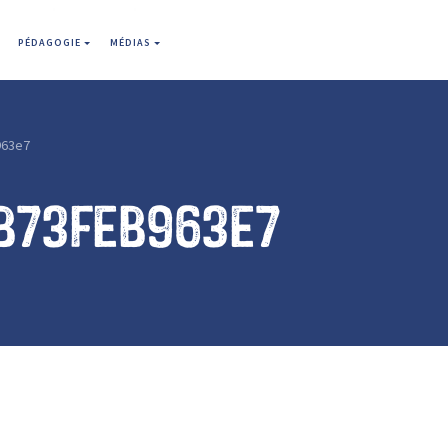
PÉDAGOGIE
MÉDIAS
963e7
b73feb963e7