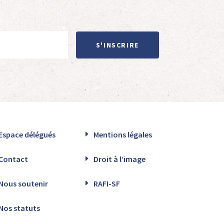
S'INSCRIRE
Espace délégués
Mentions légales
Contact
Droit à l’image
Nous soutenir
RAFI-SF
Nos statuts