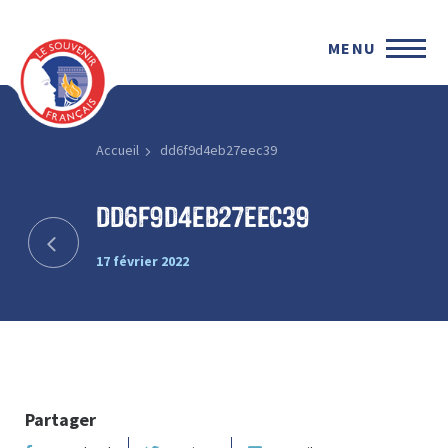
MENU
Accueil
dd6f9d4eb27eec39
dd6f9d4eb27eec39
17 février 2022
Partager