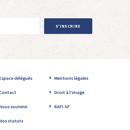
S'INSCRIRE
Espace délégués
Mentions légales
Contact
Droit à l’image
Nous soutenir
RAFI-SF
Nos statuts