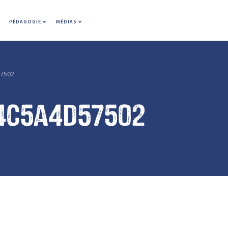
PÉDAGOGIE
MÉDIAS
7502
4c5a4d57502