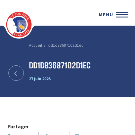
MENU
Accueil
dd1d83687102d1ec
dd1d83687102d1ec
27 juin 2025
Partager