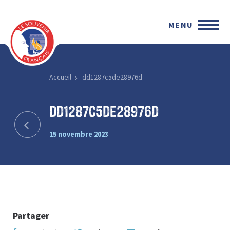
MENU
Accueil
dd1287c5de28976d
dd1287c5de28976d
15 novembre 2023
Partager