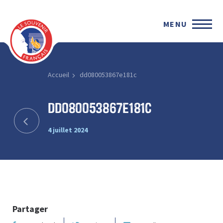
MENU
Accueil
dd080053867e181c
dd080053867e181c
4 juillet 2024
Partager