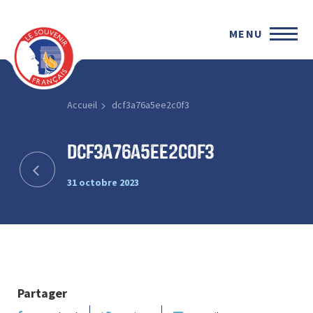
MENU
Accueil
dcf3a76a5ee2c0f3
dcf3a76a5ee2c0f3
31 octobre 2023
Partager