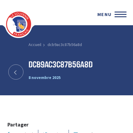
MENU
Accueil
dcb9ac3c87b56a8d
dcb9ac3c87b56a8d
8 novembre 2025
Partager