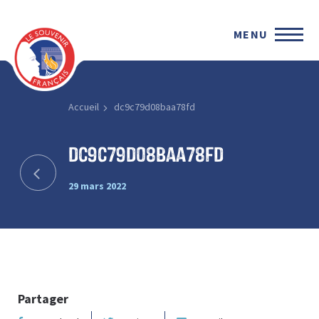
MENU
Accueil
dc9c79d08baa78fd
dc9c79d08baa78fd
29 mars 2022
Partager