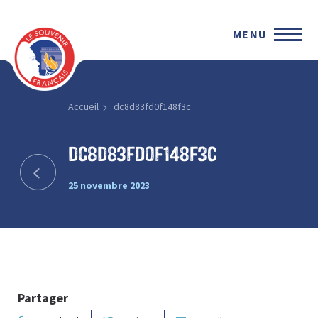
MENU
Accueil
dc8d83fd0f148f3c
dc8d83fd0f148f3c
25 novembre 2023
Partager