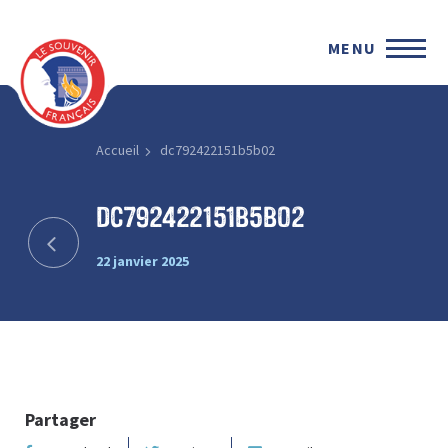
MENU
Accueil
dc792422151b5b02
dc792422151b5b02
22 janvier 2025
Partager