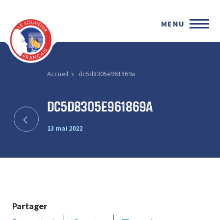
MENU
Accueil
dc5d8305e961869a
dc5d8305e961869a
13 mai 2022
Partager