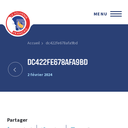
MENU
Accueil
dc422fe678afa9bd
dc422fe678afa9bd
2 février 2024
Partager