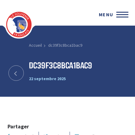
MENU
Accueil
dc39f3c8bca1bac9
dc39f3c8bca1bac9
22 septembre 2025
Partager