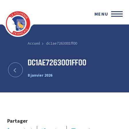
MENU
Accueil
dc1ae7263001ff00
dc1ae7263001ff00
8 janvier 2026
Partager